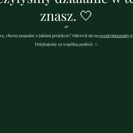
znasz. 🤍
🌱
ę, chcesz pogadać o jakimś projekcie? Odezwij się na
eventyiprezenty@
Dziękujemy za wspólną podróż. ✨