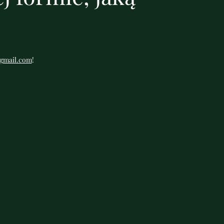
gmail.com
!