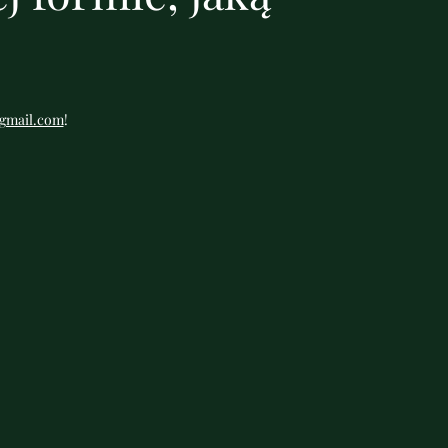
gmail.com
!