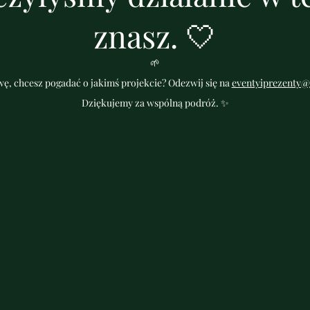
znasz. 🤍
🌱
ę, chcesz pogadać o jakimś projekcie? Odezwij się na
eventyiprezenty@
Dziękujemy za wspólną podróż. ✨