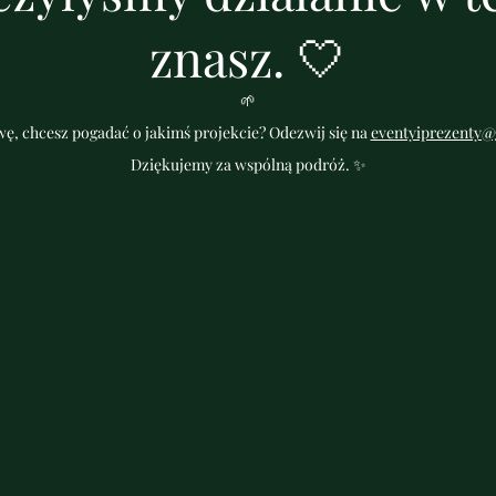
znasz. 🤍
🌱
ę, chcesz pogadać o jakimś projekcie? Odezwij się na
eventyiprezenty@
Dziękujemy za wspólną podróż. ✨