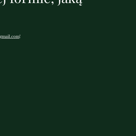
gmail.com
!