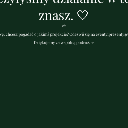
znasz. 🤍
🌱
ę, chcesz pogadać o jakimś projekcie? Odezwij się na
eventyiprezenty@
Dziękujemy za wspólną podróż. ✨