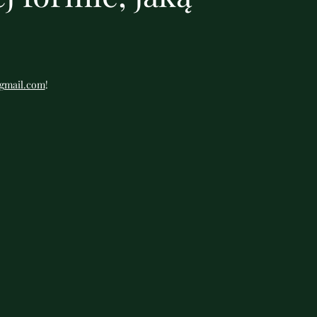
gmail.com
!