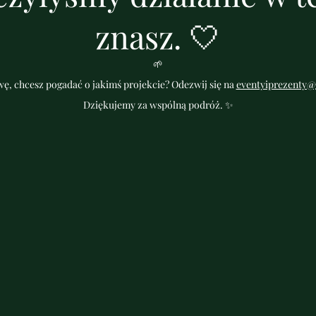
znasz. 🤍
🌱
ę, chcesz pogadać o jakimś projekcie? Odezwij się na
eventyiprezenty@
Dziękujemy za wspólną podróż. ✨