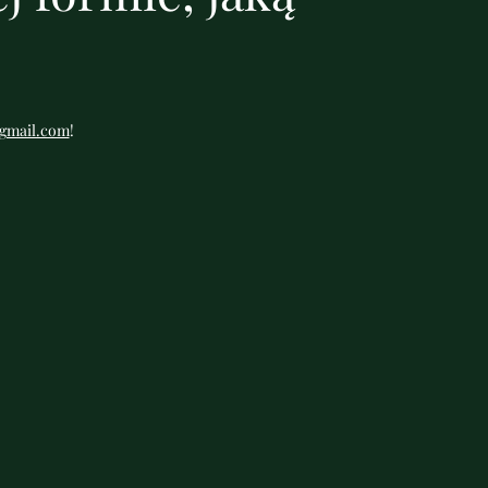
gmail.com
!