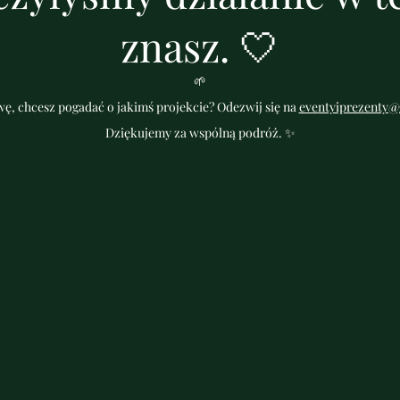
znasz. 🤍
🌱
ę, chcesz pogadać o jakimś projekcie? Odezwij się na
eventyiprezenty@
Dziękujemy za wspólną podróż. ✨