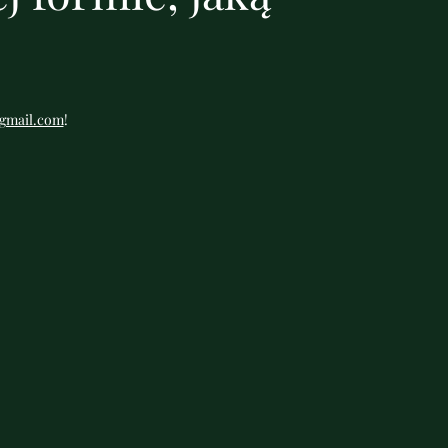
gmail.com
!