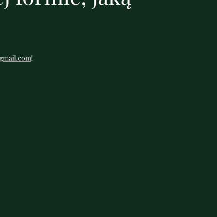
gmail.com
!