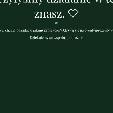
znasz. 🤍
🌱
ę, chcesz pogadać o jakimś projekcie? Odezwij się na
eventyiprezenty@
Dziękujemy za wspólną podróż. ✨