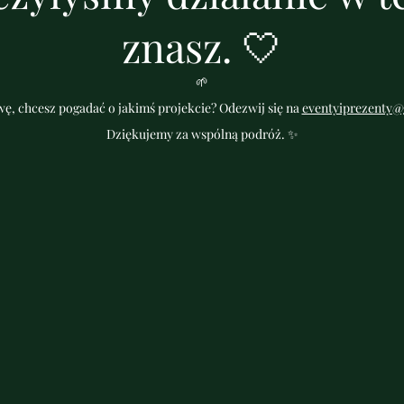
znasz. 🤍
🌱
ę, chcesz pogadać o jakimś projekcie? Odezwij się na
eventyiprezenty@
Dziękujemy za wspólną podróż. ✨