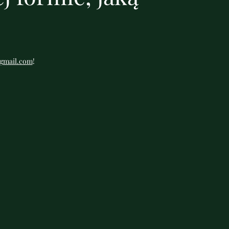
gmail.com
!