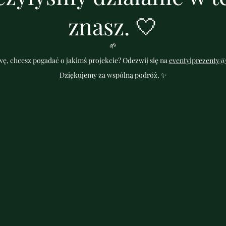
znasz. 🤍
🌱
ę, chcesz pogadać o jakimś projekcie? Odezwij się na
eventyiprezenty@
Dziękujemy za wspólną podróż. ✨