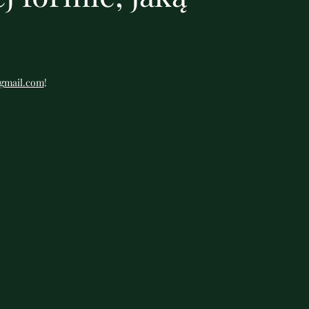
gmail.com
!